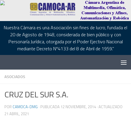
Saltar al contenido
Saltar al contenido
Nuestra Cámara es una Asociación sin fines de lucro, fundada el
20 de Agosto de 1948, considerada de bien público y con
Personaría Jurídica, otorgada por el Poder Ejectivo Nacional
mediante Decreto Nº4133 del 8 de Abril de 1959."
ASOCIADOS
CRUZ DEL SUR S.A.
POR
CAMOCA-DMG
· PUBLICADA
12 NOVIEMBRE, 2014
· ACTUALIZADO
21 ABRIL, 2021