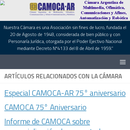
Saltar al contenido
Saltar al contenido
Nuestra Cámara es una Asociación sin fines de lucro, fundada el
20 de Agosto de 1948, considerada de bien público y con
Personaría Jurídica, otorgada por el Poder Ejectivo Nacional
mediante Decreto Nº4133 del 8 de Abril de 1959."
ARTÍCULOS RELACIONADOS CON LA CÁMARA
Especial CAMOCA-AR 75° aniversario
CAMOCA 75° Aniversario
Informe de CAMOCA sobre